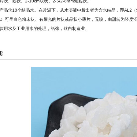
状、粉状、2-10cm块状、2-5/2-8mm颗粒状。
产品含18个结晶水。在常温下，从水溶液中析出者为含水结晶，即AL2（SO4
4H2O. 可呈白色粉末状、有耀光的片状或晶状小薄片，无嗅，由甜转为轻度
饮用水及工业用水的处理，纸张，钛白制造业。
能