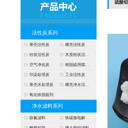
硫酸
活性炭系列
果壳活性炭
椰壳活性炭
柱状活性炭
木质粉状活性炭
空气净化炭
精脱硫用煤质炭
印染处理炭
工业活性炭
果壳水处理炭
椰壳净水活性炭
氧化铁脱硫剂
净水滤料系列
除氟滤料
铁碳微电解填料
蜂窝斜管
稀土瓷砂滤料