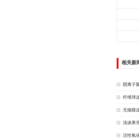
相关新
阴离子
纤维球滤
无烟煤滤
浅谈果壳
活性氧化