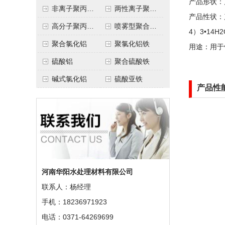
产品形状：片
非离子聚丙烯酰胺
两性离子聚丙烯酰胺
产品性状：
高分子聚丙烯酰胺
喷雾型聚合氯化铝
4）3•1
聚合氯化铝
聚氯化铝铁
用途：用于
硫酸铝
聚合硫酸铁
碱式氯化铝
硫酸亚铁
产品性
河南华阳水处理材料有限公司
联系人：杨经理
手机：18236971923
电话：0371-64269699