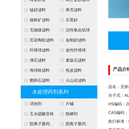
锰砂滤料
果壳滤料
磁铁矿滤料
石英砂
无烟煤滤料
活性氧化铝球
页岩陶粒滤料
金刚砂滤料
纤维球滤料
改性纤维球
沸石滤料
麦饭石滤料
产品介
海绵铁滤料
焦炭滤料
鹅卵石滤料
火山岩滤料
品名：无铁
水处理药剂系列
分子式：AL2
消泡剂
片碱
HS编码：28
CAS编码：10
五水硫酸亚铁
除磷剂
执行标准：HG
阳离子聚丙烯酰胺
阴离子聚丙烯酰胺