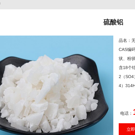
铝
硫酸铝
品名：无铁
CAS编码
状、粉状
含18个
2（SO
4）31
电话：
立即