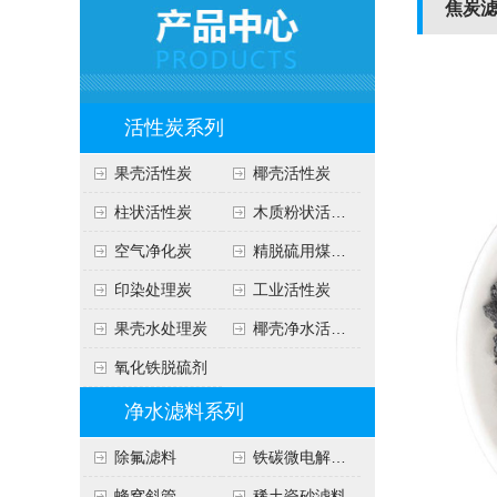
焦炭
活性炭系列
果壳活性炭
椰壳活性炭
柱状活性炭
木质粉状活性炭
空气净化炭
精脱硫用煤质炭
印染处理炭
工业活性炭
果壳水处理炭
椰壳净水活性炭
氧化铁脱硫剂
净水滤料系列
除氟滤料
铁碳微电解填料
蜂窝斜管
稀土瓷砂滤料