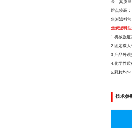
金，其质量
熔点较高；
焦炭滤料常用规格
焦炭滤料注
1.机械强
2.固定碳
3.产品外
4.化学性
5.颗粒均
技术参