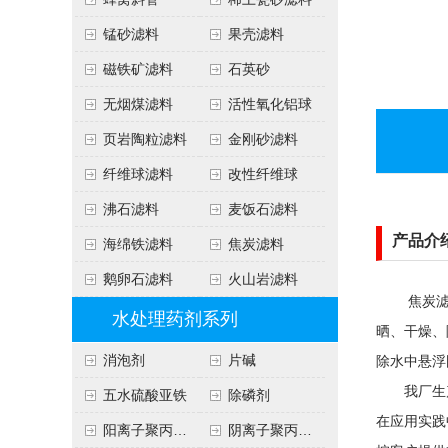
锰砂滤料
果壳滤料
磁铁矿滤料
石英砂
无烟煤滤料
活性氧化铝球
页岩陶粒滤料
金刚砂滤料
纤维球滤料
改性纤维球
沸石滤料
麦饭石滤料
产品介
海绵铁滤料
焦炭滤料
鹅卵石滤料
火山岩滤料
焦炭滤料是
水处理药剂系列
晒、干燥、
消泡剂
片碱
除水中悬浮
我厂生产
五水硫酸亚铁
除磷剂
在应用实践
阳离子聚丙烯酰胺
阴离子聚丙烯酰胺