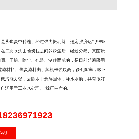
是从焦炭中精选、经过强力振动筛，选定强度达到98%
，在二次水洗去除炭粒之间的粉尘后，经过分筛、真菌炭
翻晒、干燥、除尘、包装、制作而成的，是目前普遍采用
佳过滤材料。焦炭滤料由于其机械强度高，多孔隙率，吸附
，截污能力强，去除水中悬浮固体，净水水质，具有很好
广泛用于工业水处理。 我厂生产的...
18236971923
咨询