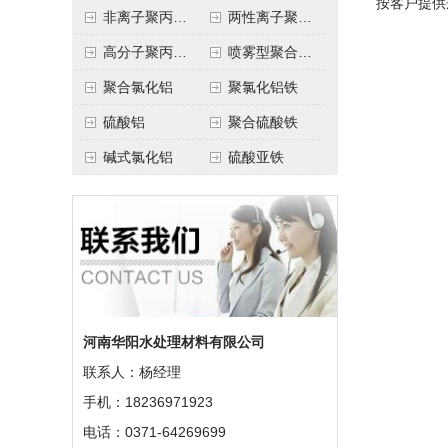
按客户提供
非离子聚丙烯酰胺
两性离子聚丙烯酰胺
高分子聚丙烯酰胺
喷雾型聚合氯化铝
聚合氯化铝
聚氯化铝铁
硫酸铝
聚合硫酸铁
碱式氯化铝
硫酸亚铁
河南华阳水处理材料有限公司
联系人：杨经理
手机：18236971923
电话：0371-64269699