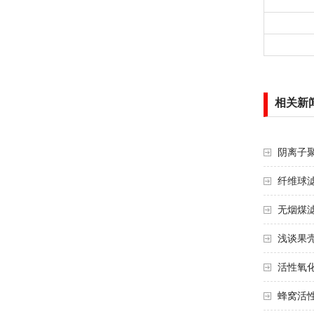
相关新
阴离子
纤维球滤
无烟煤滤
浅谈果壳
活性氧化
蜂窝活