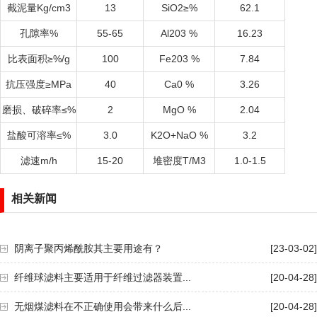
截泥量
Kg/cm3
13
SiO2
≥
%
62.1
孔隙率
%
55-65
Al203 %
16.23
比表面积≥
%/g
100
Fe203 %
7.84
抗压强度≥
MPa
40
Ca0 %
3.26
磨损、破碎率≤
%
2
MgO %
2.04
盐酸可溶率≤
%
3.0
K2O+NaO %
3.2
滤速
m/h
15-20
堆密度
T/M3
1.0-1.5
相关新闻
阴离子聚丙烯酰胺其主要用途有？
[23-03-02]
纤维球滤料主要适用于纤维过滤器装置...
[20-04-28]
无烟煤滤料在不正确使用会带来什么后...
[20-04-28]