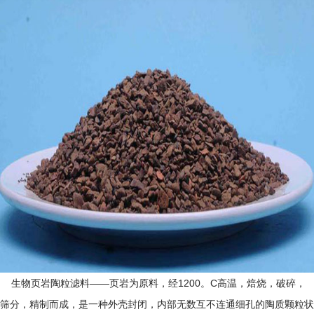
生物页岩陶粒滤料——页岩为原料，经1200。C高温，焙烧，破碎，
筛分，精制而成，是一种外壳封闭，内部无数互不连通细孔的陶质颗粒状