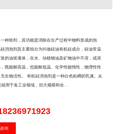
是一种助剂，其功能是消除在生产过程中物料形成的泡
机硅消泡剂其主要组分为叫做硅油有机硅成分，硅油常温
挥发的油状液体，在水、动植物油及矿物油中不溶，或溶
小，既能耐高温，也能耐低温。化学性能惰性，物理性性
，无生物活性。 有机硅消泡剂是一种白色粘稠的乳液。从
起就用于各工业领域，但大规模和全...
18236971923
咨询