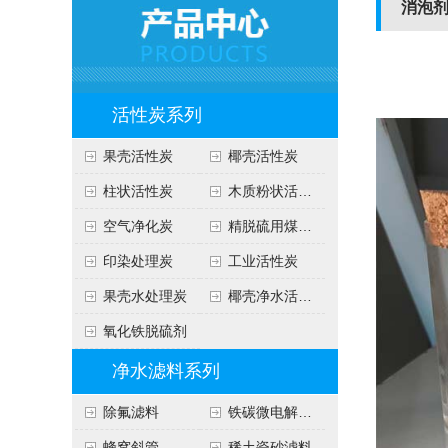
消泡
活性炭系列
果壳活性炭
椰壳活性炭
柱状活性炭
木质粉状活性炭
空气净化炭
精脱硫用煤质炭
印染处理炭
工业活性炭
果壳水处理炭
椰壳净水活性炭
氧化铁脱硫剂
净水滤料系列
除氟滤料
铁碳微电解填料
蜂窝斜管
稀土瓷砂滤料