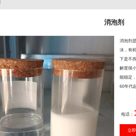
剂
消泡剂
消泡剂
沫，有
下是不
解度很
能稳定
60年代
电话：
立即