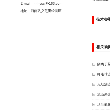
E-mail：hnhyscl@163.com
地址：河南巩义芝田经济区
技术参
相关新
阴离子
纤维球滤
无烟煤滤
浅谈果壳
活性氧化