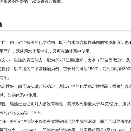
保各类物料盛装、处理容器的容量。
能
面广：由于硅油特殊的化学结构，既不与水或含极性基团的物质相溶，也
用面广，既使用水体系消泡，又可在油体系中使用。
张力小：硅油的表面能力一般为20-21达因/厘米，比水（72达因/厘米
定性好：以常用的二甲基硅油为例，它长时间可耐150℃，短时间可耐300
使用。
稳定性好：由于Si-O键比较稳定，所以硅油的化学稳定性很高，很难与
碱、盐的体系中使用。
惰性：硅油已被证明对人畜没有毒性，其半致死剂量大于34克/公斤。所
医药及化妆品等工业上。
力强：有机硅消泡剂不仅能有效地破除已经生成的泡沫，而且可以显著地
百万分之一（1ppm），即能产生消泡效果。其常用范围是1至100pp