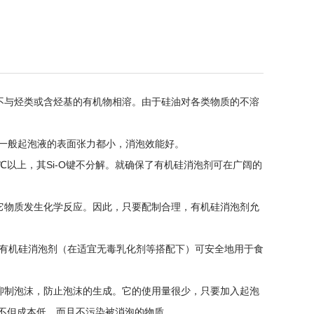
不与烃类或含烃基的有机物相溶。由于硅油对各类物质的不溶
）及一般起泡液的表面张力都小，消泡效能好。
℃以上，其Si-O键不分解。就确保了有机硅消泡剂可在广阔的
其它物质发生化学反应。因此，只要配制合理，有机硅消泡剂允
以有机硅消泡剂（在适宜无毒乳化剂等搭配下）可安全地用于食
抑制泡沫，防止泡沫的生成。它的使用量很少，只要加入起泡
m。不但成本低，而且不污染被消泡的物质。