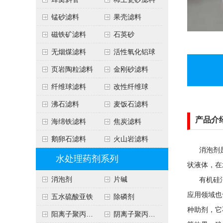
锰砂滤料
果壳滤料
磁铁矿滤料
石英砂
无烟煤滤料
活性氧化铝球
页岩陶粒滤料
金刚砂滤料
纤维球滤料
改性纤维球
沸石滤料
麦饭石滤料
产品介
海绵铁滤料
焦炭滤料
鹅卵石滤料
火山岩滤料
消泡剂是一
水处理药剂系列
状液体，在
消泡剂
片碱
有机硅消泡
应用领域也
五水硫酸亚铁
除磷剂
种助剂，它
阳离子聚丙烯酰胺
阴离子聚丙烯酰胺