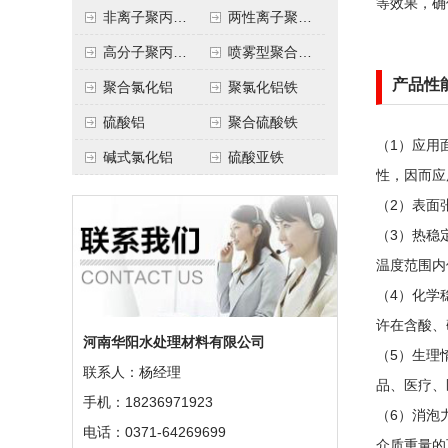
等效果，确
非离子聚丙烯酰胺
两性离子聚丙烯酰胺
高分子聚丙烯酰胺
喷雾型聚合氯化铝
产品性
聚合氯化铝
聚氯化铝铁
硫酸铝
聚合硫酸铁
（1）应用
碱式氯化铝
硫酸亚铁
性，因而应
（2）表面
（3）热稳
温度范围内
（4）化学
许在含酸、
河南华阳水处理材料有限公司
（5）生理
联系人：杨经理
品、医疗、
手机：18236971923
（6）消泡
电话：0371-64269699
介质重量的