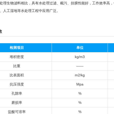
处理生物滤料相比，具有水处理过滤、截污、挂膜性能好，工作效率高，
、人工湿地等水处理工程中应用广泛。
数
检测项目
单位
堆积密度
kg/m3
比重
——
比表面积
m2/kg
抗压强度
Mpa
孔隙率
%
磨损率
%
盐酸可溶率
%