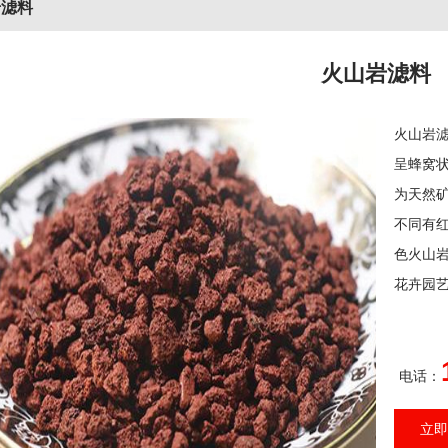
岩滤料
火山岩滤料
火山岩
呈蜂窝
为天然
不同有
色火山
花卉园艺
电话：
立即