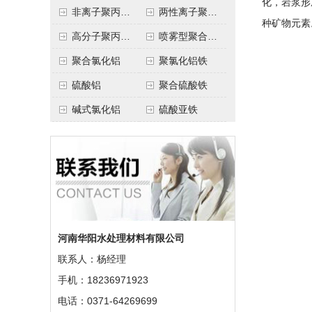
化，岩浆形
非离子聚丙烯酰胺
两性离子聚丙烯酰胺
种矿物元素
高分子聚丙烯酰胺
喷雾型聚合氯化铝
聚合氯化铝
聚氯化铝铁
硫酸铝
聚合硫酸铁
碱式氯化铝
硫酸亚铁
河南华阳水处理材料有限公司
联系人：杨经理
手机：18236971923
电话：0371-64269699