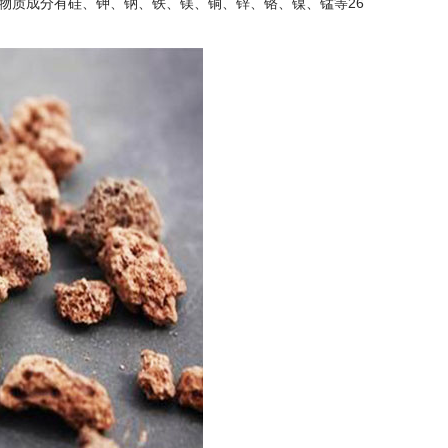
物质成分有硅、钾、钠、铁、镁、铜、锌、铬、镍、锰等26