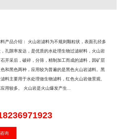
滤料产品介绍： 火山岩滤料为不规则颗粒状，表面孔径多
状，孔隙率发达，是优质的水处理生物过滤材料，火山岩
矿石开采后，破碎，分筛，精制加工而成的滤料，因矿层
红色和黑色两种，应用较为普遍的是黑色火山岩滤料。黑
岩滤料主要用于水处理做生物滤料，红色火山岩做景观、
应用较多。 火山岩是火山爆发产生...
18236971923
咨询