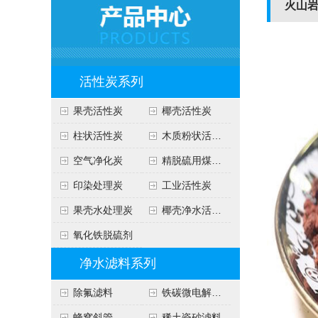
火山
活性炭系列
果壳活性炭
椰壳活性炭
柱状活性炭
木质粉状活性炭
空气净化炭
精脱硫用煤质炭
印染处理炭
工业活性炭
果壳水处理炭
椰壳净水活性炭
氧化铁脱硫剂
净水滤料系列
除氟滤料
铁碳微电解填料
蜂窝斜管
稀土瓷砂滤料