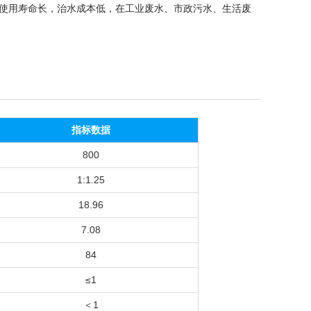
使用寿命长，治水成本低，在工业废水、市政污水、生活废
指标数据
800
1:1.25
18.96
7.08
84
≤1
＜1