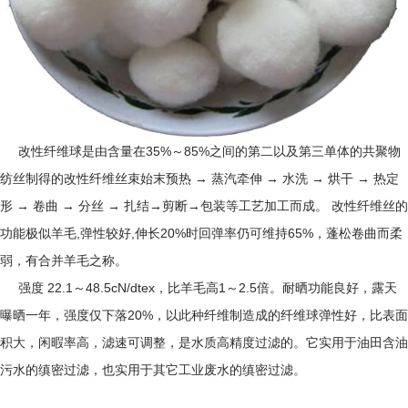
改性纤维球是由含量在35%～85%之间的第二以及第三单体的共聚物
纺丝制得的改性纤维丝束始末预热 → 蒸汽牵伸 → 水洗 → 烘干 → 热定
形 → 卷曲 → 分丝 → 扎结→剪断→包装等工艺加工而成。 改性纤维丝的
功能极似羊毛,弹性较好,伸长20%时回弹率仍可维持65%，蓬松卷曲而柔
弱，有合并羊毛之称。
强度 22.1～48.5cN/dtex，比羊毛高1～2.5倍。耐晒功能良好，露天
曝晒一年，强度仅下落20%，以此种纤维制造成的纤维球弹性好，比表面
积大，闲暇率高，滤速可调整，是水质高精度过滤的。它实用于油田含油
污水的缜密过滤，也实用于其它工业废水的缜密过滤。