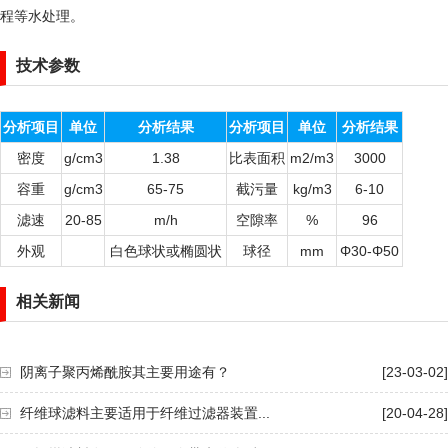
程等水处理。
技术参数
分析项目
单位
分析结果
分析项目
单位
分析结果
密度
g/cm3
1.38
比表面积
m2/m3
3000
容重
g/cm3
65-75
截污量
kg/m3
6-10
滤速
20-85
m/h
空隙率
%
96
外观
白色球状或椭圆状
球径
mm
Φ30-Φ50
相关新闻
阴离子聚丙烯酰胺其主要用途有？
[23-03-02]
纤维球滤料主要适用于纤维过滤器装置...
[20-04-28]